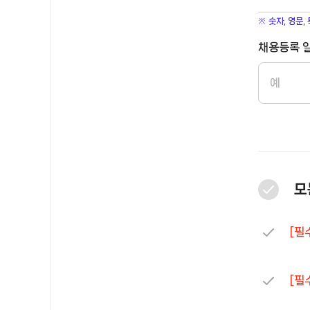
숫자, 영문,
채용등록 
예
모
[필
[필