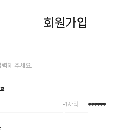
회원가입
호
-
호