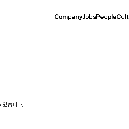
Company
Jobs
People
Cult
Company
Jobs
People
Cult
 있습니다.